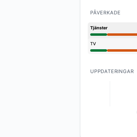
PÅVERKADE
Tjänster
Stort avbrott från 2
TV
Stort avbrott från 2
UPPDATERINGAR