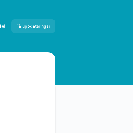
fel
Få uppdateringar
E-post
RSS
Atom