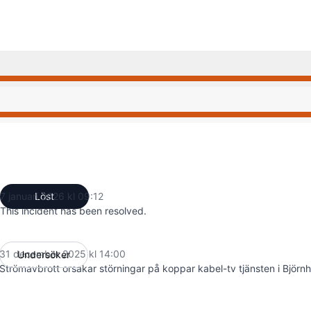
:00 PM till 9:12 AM
:00 PM till 9:12 AM
7 januari 2026 kl 09:12
Löst
UTC
This incident has been resolved.
31 december 2025 kl 14:00
Undersöker
UTC
Strömavbrott orsakar störningar på koppar kabel-tv tjänsten i Björ