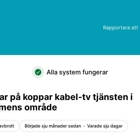
s område – Incidentdetaljer
Rapportera ett 
Alla system fungerar
ar på koppar kabel-tv tjänsten i
lmens område
avbrott
Började sju månader sedan
Varade sju dagar