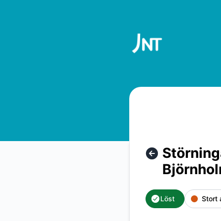
JNT - Störningar på koppar kabel-tv tjänsten i Björnholmen
Störning
Björnho
Löst
Stort 