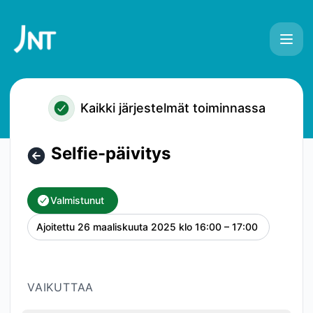
JNT - Selfie-päivitys – Huollon yksityiskohdat
Kaikki järjestelmät toiminnassa
Selfie-päivitys
Valmistunut
Ajoitettu
26 maaliskuuta 2025 klo 16:00 – 17:00
UTC
VAIKUTTAA